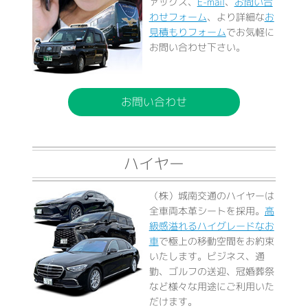
ァックス、
E-mail
、
お問い合
わせフォーム
、より詳細な
お
見積もりフォーム
でお気軽に
お問い合わせ下さい。
お問い合わせ
ハイヤー
（株）城南交通のハイヤーは
全車両本革シートを採用。
高
級感溢れるハイグレードなお
車
で極上の移動空間をお約束
いたします。ビジネス、通
勤、ゴルフの送迎、冠婚葬祭
など様々な用途にご利用いた
だけます。