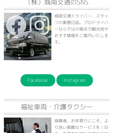
（株）城南交通のSNS
城南交通ドライバー、スタッ
フの乗務日誌。プロドライバ
ーならではの視点で観光地や
おすす情報をご案内いたしま
す。
Facebook
Instagram
福祉車両・介護タクシー
身障者、お年寄りにこそ、よ
り良い素敵なサービスを！日