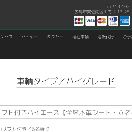
〒731-0102
広島市安佐南区川内 1-13-25
ロケバス
ハイヤー
タクシー
福祉車輌
運転代行
ご予
車輌タイプ／ハイグレード
リフト付きハイエース【全席本革シート・６名
動リフト付き／6名乗り