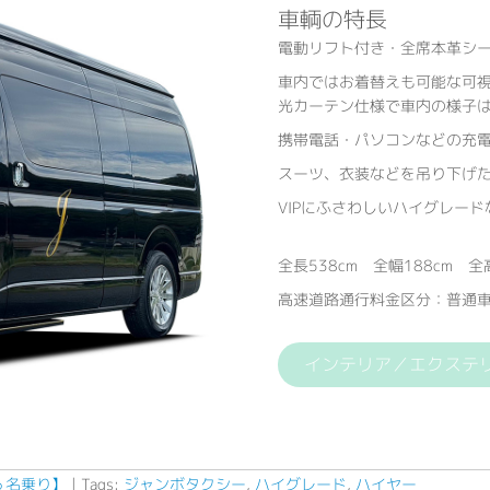
車輌の特長
電動リフト付き・全席本革シ
車内ではお着替えも可能な可視
光カーテン仕様で車内の様子
携帯電話・パソコンなどの充電
スーツ、衣装などを吊り下げ
VIPにふさわしいハイグレー
全長538cm 全幅188cm 全高
高速道路通行料金区分：普通車
インテリア／エクステ
６名乗り】
| Tags:
ジャンボタクシー
,
ハイグレード
,
ハイヤー