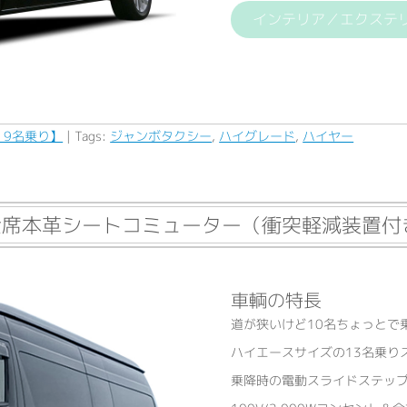
インテリア／エクステ
・9名乗り】
| Tags:
ジャンボタクシー
,
ハイグレード
,
ハイヤー
席本革シートコミューター（衝突軽減装置付
車輌の特長
道が狭いけど10名ちょっとで
ハイエースサイズの13名乗り
乗降時の電動スライドステッ