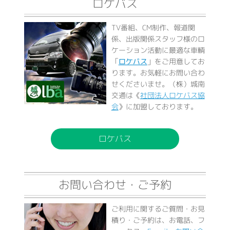
ロケバス
TV番組、CM制作、報道関
係、出版関係スタッフ様のロ
ケーション活動に最適な車輌
「
ロケバス
」をご用意してお
ります。お気軽にお問い合わ
せくださいませ。（株）城南
交通は《
社団法人ロケバス協
会
》に加盟しております。
ロケバス
お問い合わせ・ご予約
ご利用に関するご質問・お見
積り・ご予約は、お電話、フ