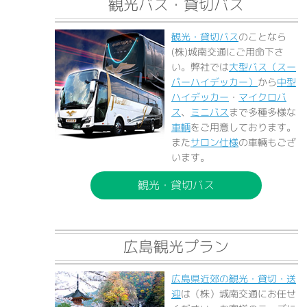
観光バス・貸切バス
観光・貸切バス
のことなら
(株)城南交通にご用命下さ
い。弊社では
大型バス（スー
パーハイデッカー）
から
中型
ハイデッカー
・
マイクロバ
ス
、
ミニバス
まで多種多様な
車輌
をご用意しております。
また
サロン仕様
の車輛もござ
います。
観光・貸切バス
広島観光プラン
広島県近郊の観光・貸切・送
迎
は（株）城南交通にお任せ