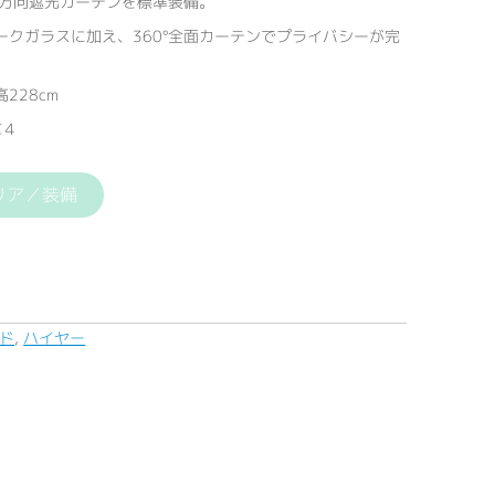
＆全方向遮光カーテンを標準装備。
ークガラスに加え、360°全面カーテンでプライバシーが完
228cm
車４
リア／装備
ド
,
ハイヤー