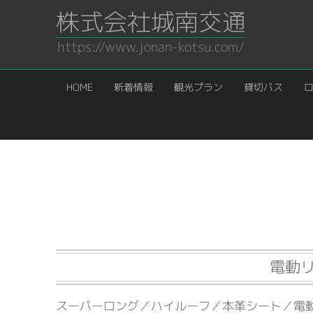
株式会社城南交通
https://www.jonan-kotsu.com/
HOME
新着情報
観光プラン
貸切バス
HOME
／
車輌タイプ
／
ハイグレード
電動
スーパーロング／ハイルーフ／本革シート／電