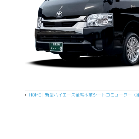
HOME
|
新型ハイエース全席本革シートコミューター（衝