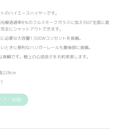
ートのハイエースハイヤーです。
光線透過率8％のフルスモークガラスに加え360°全面に遮
は完全にシャットアウトできます。
に必要な大容量1,500Wコンセントを装備。
たいときに便利なハンガーレールも最後部に装備。
ドな車輌です。極上の心地良さをお約束致します。
228cm
1
リア／装備