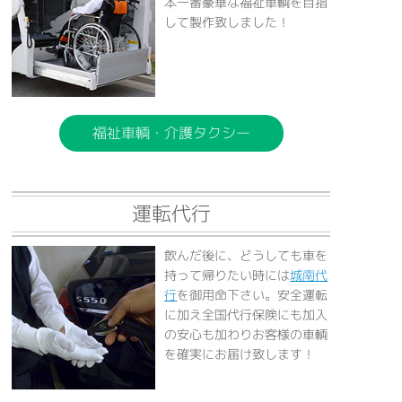
本一番豪華な福祉車輌を目指
して製作致しました！
福祉車輌・介護タクシー
運転代行
飲んだ後に、どうしても車を
持って帰りたい時には
城南代
行
を御用命下さい。安全運転
に加え全国代行保険にも加入
の安心も加わりお客様の車輌
を確実にお届け致します！