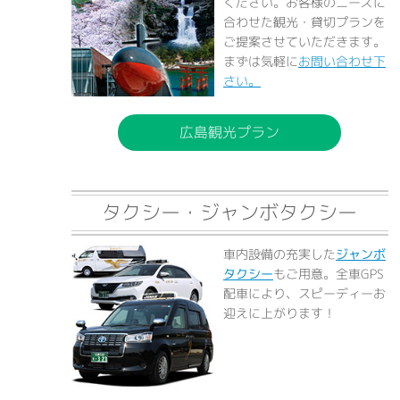
ください。お客様のニーズに
合わせた観光・貸切プランを
ご提案させていただきます。
まずは気軽に
お問い合わせ下
さい。
広島観光プラン
タクシー・ジャンボタクシー
車内設備の充実した
ジャンボ
タクシー
もご用意。全車GPS
配車により、スピーディーお
迎えに上がります！