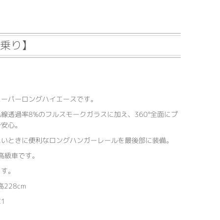
名乗り】
スーパーロングハイエースです。
線透過率8%のフルスモークガラスに加え、360°全面にプ
で安心。
たいときに便利なロングハンガーレールを最後部に装備。
の高級車です。
ます。
228cm
1