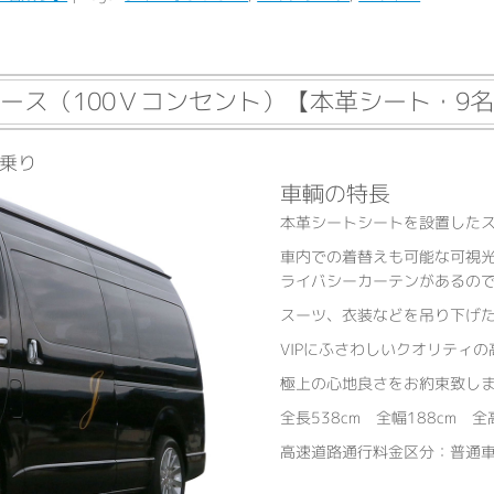
ース（100Ｖコンセント）【本革シート・9
乗り
車輌の特長
本革シートシートを設置した
車内での着替えも可能な可視光
ライバシーカーテンがあるの
スーツ、衣装などを吊り下げ
VIPにふさわしいクオリティ
極上の心地良さをお約束致し
全長538cm 全幅188cm 全高
高速道路通行料金区分：普通車