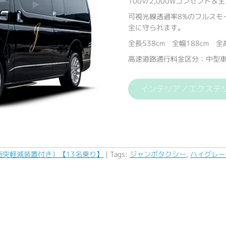
100V/2,000Wコンセント
可視光線透過率8%のフルスモ
全に守られます。
全長538cm 全幅188cm 全高
高速道路通行料金区分：中型
インテリア／エクステ
突軽減装置付き）【13名乗り】
| Tags:
ジャンボタクシー
,
ハイグレー