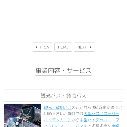
PREV
HOME
NEXT
事業内容・サービス
観光バス・貸切バス
観光・貸切バス
のことなら(株)城南交通にご
用命下さい。弊社では
大型バス（スーパー
ハイデッカー）
から
中型ハイデッカー
・
マ
イクロバス
、
ミニバス
まで多種多様な
車輌