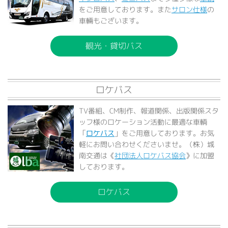
をご用意しております。また
サロン仕様
の
車輛もございます。
観光・貸切バス
ロケバス
TV番組、CM制作、報道関係、出版関係スタ
ッフ様のロケーション活動に最適な車輌
「
ロケバス
」をご用意しております。お気
軽にお問い合わせくださいませ。（株）城
南交通は《
社団法人ロケバス協会
》に加盟
しております。
ロケバス