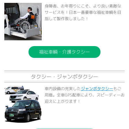
身障者、お年寄りにこそ、より良い素敵な
サービスを！日本一番豪華な福祉車輌を目
指して製作致しました！
福祉車輌・介護タクシー
タクシー・ジャンボタクシー
車内設備の充実した
ジャンボタクシー
もご
用意。全車GPS配車により、スピーディーお
迎えに上がります！