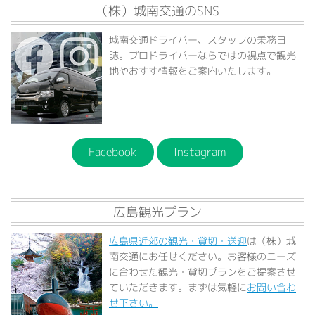
（株）城南交通のSNS
城南交通ドライバー、スタッフの乗務日
誌。プロドライバーならではの視点で観光
地やおすす情報をご案内いたします。
Facebook
Instagram
広島観光プラン
広島県近郊の観光・貸切・送迎
は（株）城
南交通にお任せください。お客様のニーズ
に合わせた観光・貸切プランをご提案させ
ていただきます。まずは気軽に
お問い合わ
せ下さい。