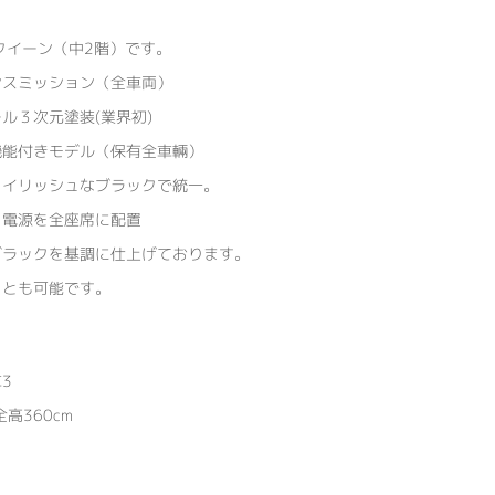
クイーン（中2階）です。
ンスミッション（全車両）
ル３次元塗装(業界初)
機能付きモデル（保有全車輛）
タイリッシュなブラックで統一。
Ｂ電源を全座席に配置
ブラックを基調に仕上げております。
ことも可能です。
3
全高360cm