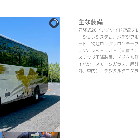
主な装備
昇降式26インチワイド液晶テ
ーションシステム、地デジフ
ート、特注ロングサロンテーブ
コン、フットレスト（足置き）
ステップ下降装置、デジタル無
イバシースモークガラス、屋
外、車内）、デジタルタコグ