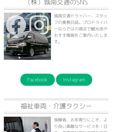
（株）城南交通のSNS
城南交通ドライバー、スタッ
フの乗務日誌。プロドライバ
ーならではの視点で観光地や
おすす情報をご案内いたしま
す。
Facebook
Instagram
福祉車両・介護タクシー
身障者、お年寄りにこそ、よ
り良い素敵なサービスを！日