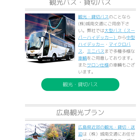
観光バス・貸切バス
観光・貸切バス
のことなら
(株)城南交通にご用命下さ
い。弊社では
大型バス（スー
パーハイデッカー）
から
中型
ハイデッカー
・
マイクロバ
ス
、
ミニバス
まで多種多様な
車輌
をご用意しております。
また
サロン仕様
の車輛もござ
います。
観光・貸切バス
広島観光プラン
広島県近郊の観光・貸切・送
迎
は（株）城南交通にお任せ