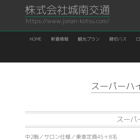
株式会社城南交通
https://www.jonan-kotsu.com/
HOME
新着情報
観光プラン
貸切バス
HOME
／
車輌タイプ
／
スーパーハイデッカーサロン 全席本革
スーパーハ
スーパ
中2階／サロン仕様／乗車定員45＋8名