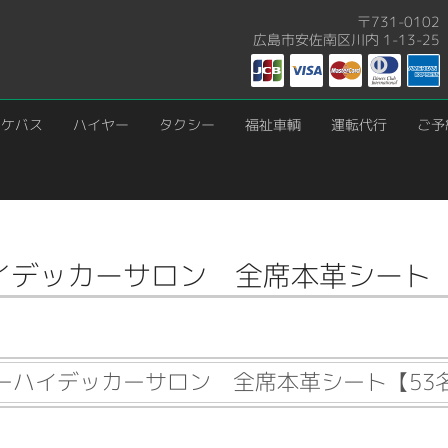
〒731-0102
広島市安佐南区川内 1-13-25
ロケバス
ハイヤー
タクシー
福祉車輌
運転代行
ご予
シート【53名乗り】
イデッカーサロン 全席本革シート【
ーハイデッカーサロン 全席本革シート【53