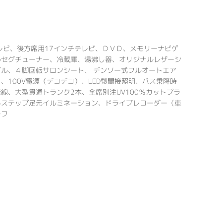
レビ、後方席用17インチテレビ、ＤＶＤ、メモリーナビゲ
ルセグチューナー、冷蔵庫、湯沸し器、オリジナルレザーシ
ル、４脚回転サロンシート、 デンソー式フルオートエア
、100V電源（デコデコ）、LED製間接照明、バス乗降時
線、大型貫通トランク2本、全席別注UV100％カットプラ
外ステップ足元イルミネーション、ドライブレコーダー（車
ラフ