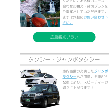
ください。お客様のニーズに
合わせた観光・貸切プランを
ご提案させていただきます。
まずは気軽に
お問い合わせ下
さい。
広島観光プラン
タクシー・ジャンボタクシー
車内設備の充実した
ジャンボ
タクシー
もご用意。全車GPS
配車により、スピーディーお
迎えに上がります！