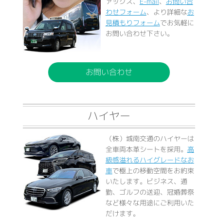
ァックス、
E-mail
、
お問い合
わせフォーム
、より詳細な
お
見積もりフォーム
でお気軽に
お問い合わせ下さい。
お問い合わせ
ハイヤー
（株）城南交通のハイヤーは
全車両本革シートを採用。
高
級感溢れるハイグレードなお
車
で極上の移動空間をお約束
いたします。ビジネス、通
勤、ゴルフの送迎、冠婚葬祭
など様々な用途にご利用いた
だけます。