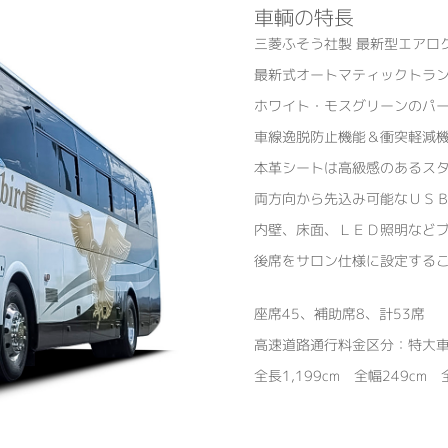
車輌の特長
三菱ふそう社製 最新型エアロ
最新式オートマティックトラ
ホワイト・モスグリーンのパー
車線逸脱防止機能＆衝突軽減
本革シートは高級感のあるス
両方向から先込み可能なＵＳ
内壁、床面、ＬＥＤ照明など
後席をサロン仕様に設定する
座席45、補助席8、計53席
高速道路通行料金区分：特大車
全長1,199cm 全幅249cm 