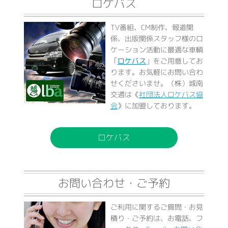
ロケバス
TV番組、CM制作、報道関
係、出版関係スタッフ様のロ
ケーション活動に最適な車輌
「
ロケバス
」をご用意してお
ります。お気軽にお問い合わ
せくださいませ。（株）城南
交通は《
社団法人ロケバス協
会
》に加盟しております。
ロケバス
お問い合わせ・ご予約
ご利用に関するご質問・お見
積り・ご予約は、お電話、フ