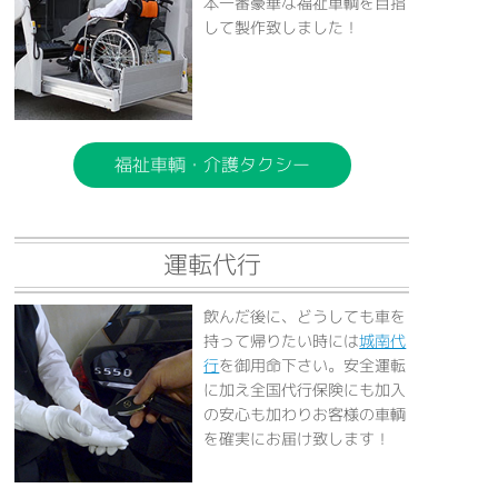
本一番豪華な福祉車輌を目指
して製作致しました！
福祉車輌・介護タクシー
運転代行
飲んだ後に、どうしても車を
持って帰りたい時には
城南代
行
を御用命下さい。安全運転
に加え全国代行保険にも加入
の安心も加わりお客様の車輌
を確実にお届け致します！