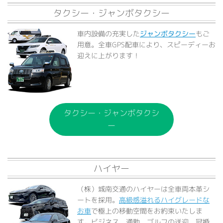
タクシー・ジャンボタクシー
車内設備の充実した
ジャンボタクシー
もご
用意。全車GPS配車により、スピーディーお
迎えに上がります！
タクシー・ジャンボタクシ
ー
ハイヤー
（株）城南交通のハイヤーは全車両本革シ
ートを採用。
高級感溢れるハイグレードな
お車
で極上の移動空間をお約束いたしま
す。ビジネス、通勤、ゴルフの送迎、冠婚