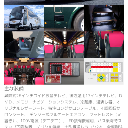
主な装備
昇降式26インチワイド液晶テレビ、後方席用17インチテレビ、Ｄ
ＶＤ、メモリーナビゲーションシステム、冷蔵庫、湯沸し器、オ
リジナルレザーシート、特注ロングサロンテーブル、４脚回転サ
ロンシート、 デンソー式フルオートエアコン、フットレスト（足
置き）、100V電源（デコデコ）、LED製間接照明、バス乗降時ス
テップ下降装置、デジタル無線、大型貫通トランク2本、全席別注