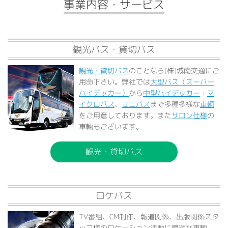
事業内容・サービス
観光バス・貸切バス
観光・貸切バス
のことなら(株)城南交通にご
用命下さい。弊社では
大型バス（スーパー
ハイデッカー）
から
中型ハイデッカー
・
マ
イクロバス
、
ミニバス
まで多種多様な
車輌
をご用意しております。また
サロン仕様
の
車輛もございます。
観光・貸切バス
ロケバス
TV番組、CM制作、報道関係、出版関係スタ
ッフ様のロケーション活動に最適な車輌