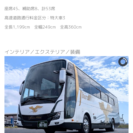
座席45、補助席8、計53席
高速道路通行料金区分：特大車3
全長1,199cm 全幅249cm 全高360cm
インテリア／エクステリア／装備