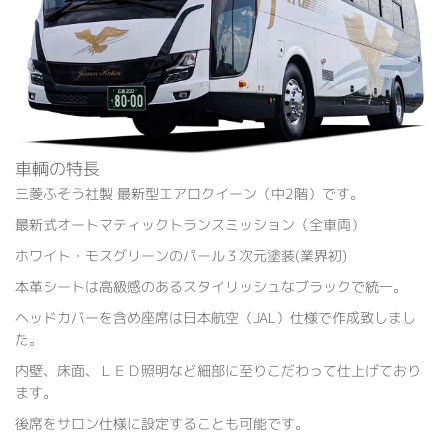
車輌の特長
三菱ふそう社製 最新型エアロクイーン（中2階）です。
最新式オートマティックトランスミッション（全車両）
ホワイト・モスグリーンのパール３次元塗装(業界初)
本革シートは高級感のあるスタイリッシュなブラックで統一。
ヘッドカバーを含め座席は日本航空（JAL）仕様で作成致しまし
た。
内壁、床面、ＬＥＤ照明など細部に至りこだわって仕上げており
ます。
後席をサロン仕様に設定することも可能です。