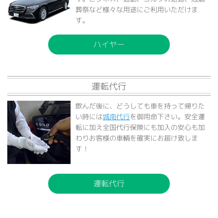
葬祭など様々な用途にご利用いただけま
す。
ハイヤー
運転代行
飲んだ後に、どうしても車を持って帰りた
い時には
城南代行
を御用命下さい。安全運
転に加え全国代行保険にも加入の安心も加
わりお客様の車輌を確実にお届け致しま
す！
運転代行