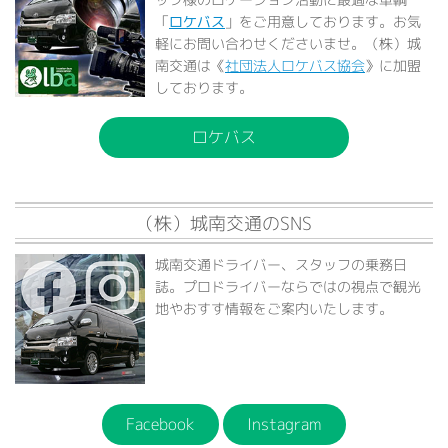
「
ロケバス
」をご用意しております。お気
軽にお問い合わせくださいませ。（株）城
南交通は《
社団法人ロケバス協会
》に加盟
しております。
ロケバス
（株）城南交通のSNS
城南交通ドライバー、スタッフの乗務日
誌。プロドライバーならではの視点で観光
地やおすす情報をご案内いたします。
Facebook
Instagram