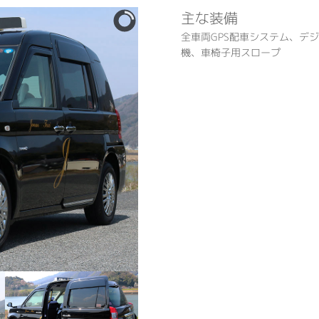
主な装備
全車両GPS配車システム、デ
機、車椅子用スロープ