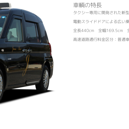
車輌の特長
タクシー専用に開発された新
電動スライドドアによる広い
全長440cm 全幅169.5cm 
高速道路通行料金区分：普通車