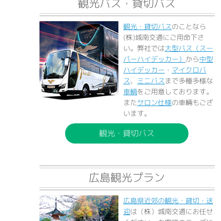
観光バス・貸切バス
観光・貸切バス
のことなら
(株)城南交通にご用命下さ
い。弊社では
大型バス（スー
パーハイデッカー）
から
中型
ハイデッカー
・
マイクロバ
ス
、
ミニバス
まで多種多様な
車輌
をご用意しております。
また
サロン仕様
の車輛もござ
います。
観光・貸切バス
広島観光プラン
広島県近郊の観光・貸切・送
迎
は（株）城南交通にお任せ