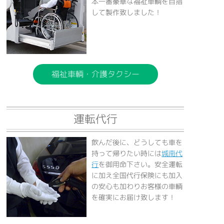
本一番豪華な福祉車輌を目指
して製作致しました！
福祉車輌・介護タクシー
運転代行
飲んだ後に、どうしても車を
持って帰りたい時には
城南代
行
を御用命下さい。安全運転
に加え全国代行保険にも加入
の安心も加わりお客様の車輌
を確実にお届け致します！