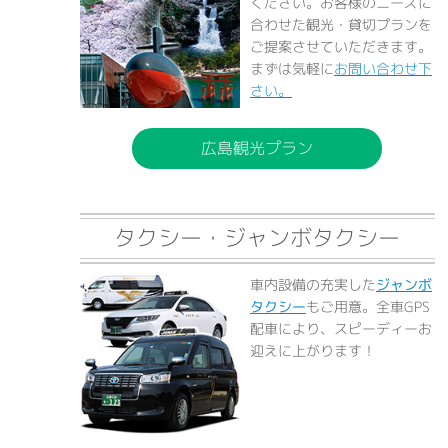
ください。お客様のニーズに
合わせた観光・貸切プランを
ご提案させていただきます。
まずは気軽に
お問い合わせ下
さい。
広島観光プラン
タクシー・ジャンボタクシー
車内設備の充実した
ジャンボ
タクシー
もご用意。全車GPS
配車により、スピーディーお
迎えに上がります！