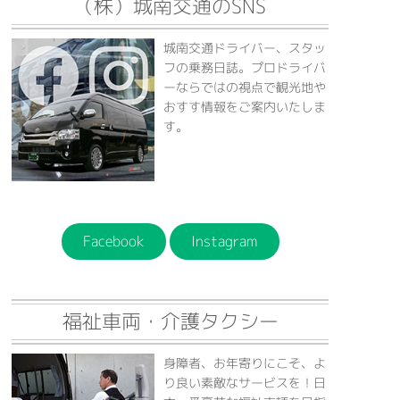
（株）城南交通のSNS
城南交通ドライバー、スタッ
フの乗務日誌。プロドライバ
ーならではの視点で観光地や
おすす情報をご案内いたしま
す。
Facebook
Instagram
福祉車両・介護タクシー
身障者、お年寄りにこそ、よ
り良い素敵なサービスを！日