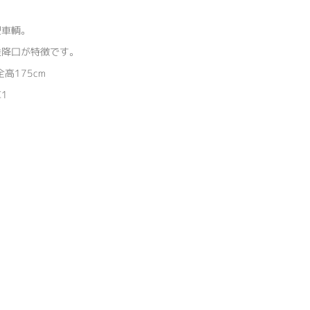
型車輌。
乗降口が特徴です。
全高175cm
1