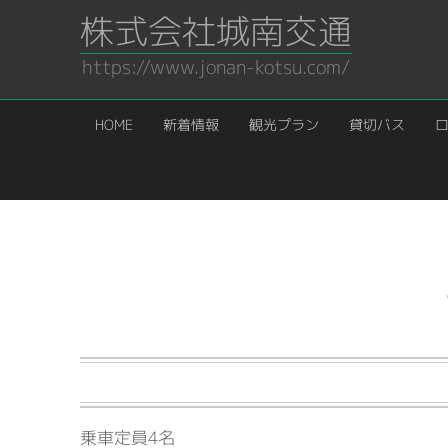
株式会社城南交通
https://www.jonan-kotsu.com/
HOME
新着情報
観光プラン
貸切バス
HOME
／
車輌タイプ
／
ハイブリッドタクシー（JPN TAXI）
乗車定員4名