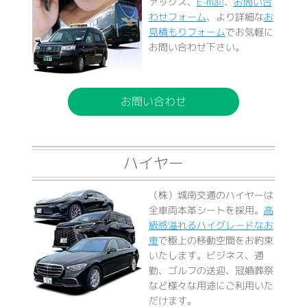
ァックス、
E-mail
、
お問い合
わせフォーム
、より詳細な
お
見積もりフォーム
でお気軽に
お問い合わせ下さい。
お問い合わせ
ハイヤー
（株）城南交通のハイヤーは
全車両本革シートを採用。
高
級感溢れるハイグレードなお
車
で極上の移動空間をお約束
いたします。ビジネス、通
勤、ゴルフの送迎、冠婚葬祭
など様々な用途にご利用いた
だけます。