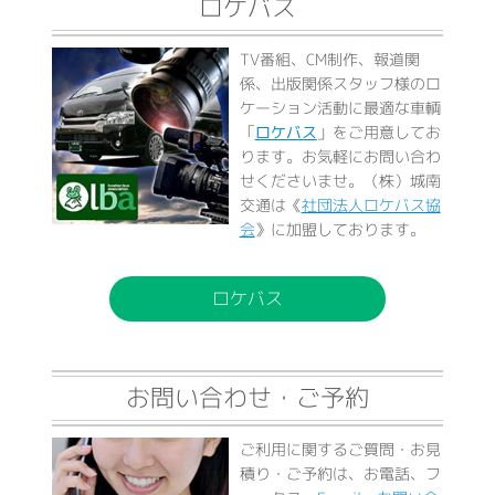
ロケバス
TV番組、CM制作、報道関
係、出版関係スタッフ様のロ
ケーション活動に最適な車輌
「
ロケバス
」をご用意してお
ります。お気軽にお問い合わ
せくださいませ。（株）城南
交通は《
社団法人ロケバス協
会
》に加盟しております。
ロケバス
お問い合わせ・ご予約
ご利用に関するご質問・お見
積り・ご予約は、お電話、フ