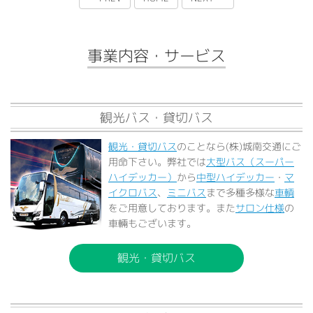
事業内容・サービス
観光バス・貸切バス
観光・貸切バス
のことなら(株)城南交通にご
用命下さい。弊社では
大型バス（スーパー
ハイデッカー）
から
中型ハイデッカー
・
マ
イクロバス
、
ミニバス
まで多種多様な
車輌
をご用意しております。また
サロン仕様
の
車輛もございます。
観光・貸切バス