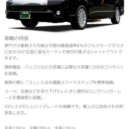
車輌の特長
車内では着替えも可能な可視光線透過率8％のフルスモークガラス
に加え360°全面に遮光カーテンで車内の様子はシャットアウトで
きます。
携帯電話・パソコンなどの充電に必要な大容量1,500Wコンセント
を装備。
乗降の際に「スッ」と出る電動スライドステップを標準装備。
スーツ、衣装などを吊り下げたいときに便利なロングハンガーレ
ールを最後部に装備。
VIPにふさわしいハイグレードな車輌です。極上の心地良さをお約
束致します。
全長538cm 全幅188cm 全高228cm