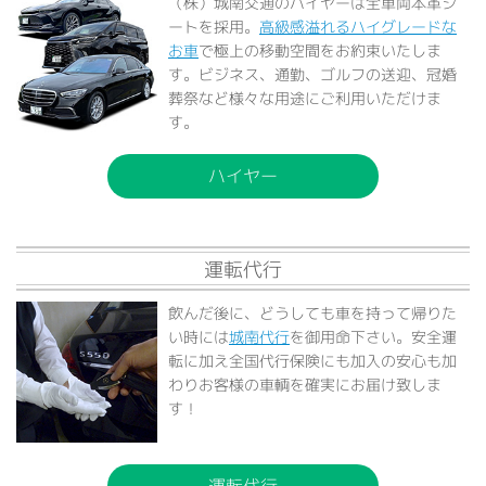
（株）城南交通のハイヤーは全車両本革シ
ートを採用。
高級感溢れるハイグレードな
お車
で極上の移動空間をお約束いたしま
す。ビジネス、通勤、ゴルフの送迎、冠婚
葬祭など様々な用途にご利用いただけま
す。
ハイヤー
運転代行
飲んだ後に、どうしても車を持って帰りた
い時には
城南代行
を御用命下さい。安全運
転に加え全国代行保険にも加入の安心も加
わりお客様の車輌を確実にお届け致しま
す！