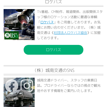
ロケバス
TV番組、CM制作、報道関係、出版関係スタ
ッフ様のロケーション活動に最適な車輌
「
ロケバス
」をご用意しております。お気
軽にお問い合わせくださいませ。（株）城
南交通は《
社団法人ロケバス協会
》に加盟
しております。
ロケバス
（株）城南交通のSNS
城南交通ドライバー、スタッフの乗務日
誌。プロドライバーならではの視点で観光
地やおすす情報をご案内いたします。