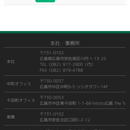
本社・事務所
〒731-0102
広島県広島市安佐南区川内 1-13-25
本社
TEL（082）877-2900（代）
FAX（082）879-4788
〒730-0037
中町オフィス
広島市中区中町9-5 ソシオタワー14F
〒730-0053
千田町オフィス
広島市中区東千田町 1-1-66 hitoto広島 The Tow
〒731-0102
車庫
広島市安佐北区口田5-2-12