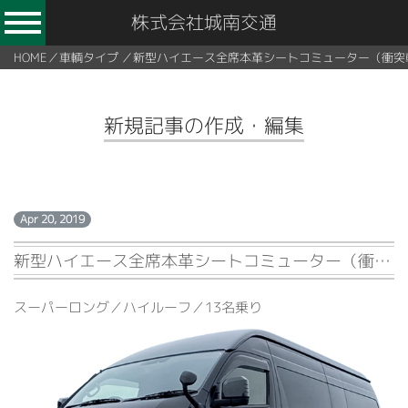
株式会社城南交通
HOME
／
車輌タイプ
／
新型ハイエース全席本革シートコミューター（衝突
新規記事の作成・編集
Apr 20, 2019
新型ハイエース全席本革シートコミューター（衝突軽減装置付き）【13名乗り】
スーパーロング／ハイルーフ／13名乗り