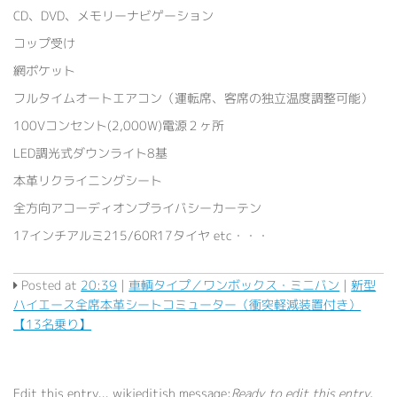
CD、DVD、メモリーナビゲーション
コップ受け
網ポケット
フルタイムオートエアコン（運転席、客席の独立温度調整可能）
100Vコンセント(2,000W)電源２ヶ所
LED調光式ダウンライト8基
本革リクライニングシート
全方向アコーディオンプライバシーカーテン
17インチアルミ215/60R17タイヤ etc・・・
Posted at
20:39
|
車輌タイプ／ワンボックス・ミニバン
|
新型
ハイエース全席本革シートコミューター（衝突軽減装置付き）
【13名乗り】
Edit this entry...
wikieditish message:
Ready to edit this entry.