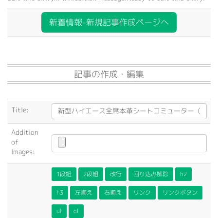
新着情報-新規記事作成ページへ
記事の作成・編集
Title:
Addition
of
Images:
1段組
2段組
改行
回り込み解除
h2
h3
左揃え
右揃え
リンク
リンクボタン
ul
ol