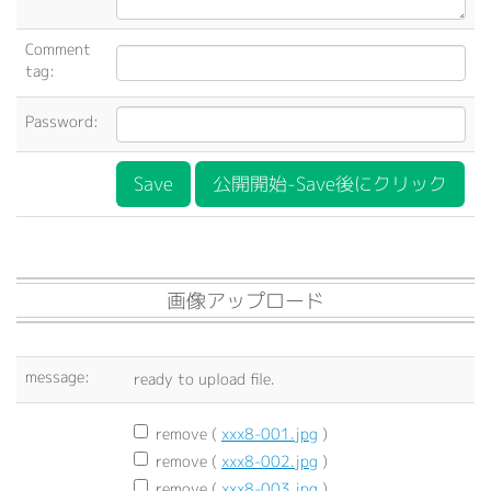
Comment
tag:
Password:
公開開始-Save後にクリック
画像アップロード
message:
ready to upload file.
remove (
xxx8-001.jpg
)
remove (
xxx8-002.jpg
)
remove (
xxx8-003.jpg
)