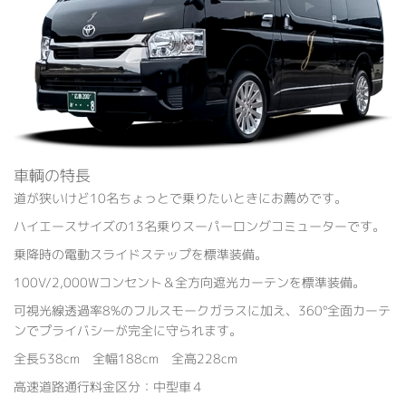
車輌の特長
道が狭いけど10名ちょっとで乗りたいときにお薦めです。
ハイエースサイズの13名乗りスーパーロングコミューターです。
乗降時の電動スライドステップを標準装備。
100V/2,000Wコンセント＆全方向遮光カーテンを標準装備。
可視光線透過率8%のフルスモークガラスに加え、360°全面カーテ
ンでプライバシーが完全に守られます。
全長538cm 全幅188cm 全高228cm
高速道路通行料金区分：中型車４